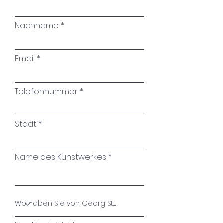
Hoffnung auf eine bessere
Zukunft thematisiert. Es
Nachname
gehört zu meiner #4letterart-
Serie, die durch die
Email
Kombination von
typographischen und
malerischen Elementen
Telefonnummer
besticht. Das Werk spielt mit
Ambiguität und Kontrasten,
Stadt
was den Betrachter dazu
anregt, über die Komplexität
des Lebens und die
Name des Kunstwerkes
Möglichkeiten, die noch vor
uns liegen, nachzudenken...
Das Leben hat uns bereits
viele Dinge geschenkt - gute,