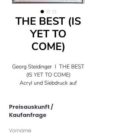
THE BEST (IS
YET TO
COME)
Georg Steidinger l THE BEST
(IS YET TO COME)
Acryl und Siebdruck auf
Leinwand, 70x85cm
Ein Statement. Rotzig und
Preisauskunft /
doch optimistisch. Egal was
Kaufanfrage
ist - The Best Is Yet to Come...
Ein inspirierendes Kunstwerk,
Vorname
das den Optimismus und die