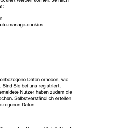
lockiert werden können. Je nach
s:
en
elete-manage-cookies
onenbezogene Daten erhoben, wie
ind Sie bei uns registriert,
Angemeldete Nutzer haben zudem die
schen. Selbstverständlich erteilen
nbezogenen Daten.