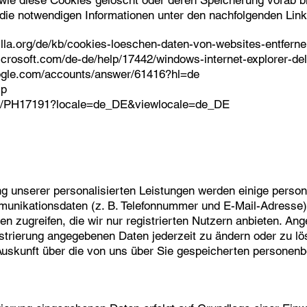
 wie diese Cookies gelöscht oder deren Speicherung vorab b
 die notwendigen Informationen unter den nachfolgenden Link
illa.org/de/kb/cookies-loeschen-daten-von-websites-entfern
microsoft.com/de-de/help/17442/windows-internet-explorer-d
oogle.com/accounts/answer/61416?hl=de
lp
/kb/PH17191?locale=de_DE&viewlocale=de_DE
ung unserer personalisierten Leistungen werden einige pers
unikationsdaten (z. B. Telefonnummer und E-Mail-Adresse). S
gen zugreifen, die wir nur registrierten Nutzern anbieten. 
istrierung angegebenen Daten jederzeit zu ändern oder zu lö
 Auskunft über die von uns über Sie gespeicherten persone