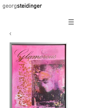
georg
steidinger