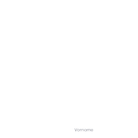
P
Kl
A
Vorname