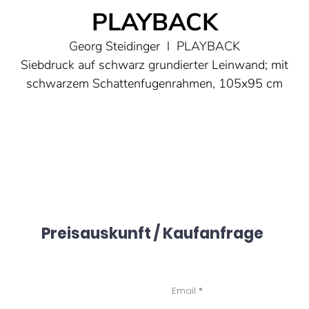
PLAYBACK
Georg Steidinger l PLAYBACK
Siebdruck auf schwarz grundierter Leinwand; mit
schwarzem Schattenfugenrahmen, 105x95 cm
Aus der Serie Analogue Pleasures, inspiriert von
Instrumenten und Equipment, mit dem ich als Musiker un
roduzent selbst jahrelang gearbeitet habe. Gerade jetzt, 
Zeitalter der Digitalisierung erleben sie mit ihren oft
unvorhersehbaren Eigenheiten eine Renaissance und
verbreiten einen ganz besonderen Charme. Als Quelle de
Preisauskunft / Kaufanfrage
kreativen Inspiration oft geschätzt für ihren einzigartigen
ang und die Wärme, die nur schwer mit digitalen Mitteln 
reproduzieren sind.
ls Teil der Popkultur führen sie hier als Pop Art Motive e
Email
neues Leben - in einer neuen Dimension. Mit