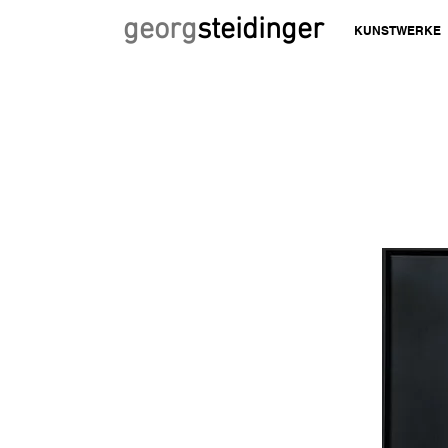
georg
steidinger
KUNSTWERKE