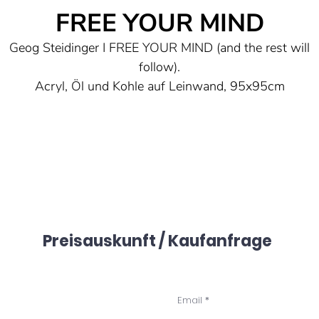
FREE YOUR MIND
Geog Steidinger I FREE YOUR MIND (and the rest will
follow).
Acryl, Öl und Kohle auf Leinwand, 95x95cm
Ein inspirierendes Werk, positiv und optimistisch, das
Selbstvertrauen ausstrahlt.
reiheit, Gedanken, erstmal loslassen. Den Blick in die Fer
richten. Eine ruhige Schriftart, die jedoch mit Nuancen un
tiefgründigen Elementen aufwartet, die dem Bild beim
wiederholten Betrachten neue Impulse verleihen.
Durch die malerische Komposition und die Textzeilen
Preisauskunft / Kaufanfrage
ntstehen verschiedene Schwerpunkte innerhalb des Bilde
nspiriert vom Dance-Klassiker “FREE YOUR MIND (and t
rest will follow)". Damit wird die rein visuelle Betrachtun
des Bildes auf eine neue Ebene, gehoben - der
Email
Ohrwurmcharakter des zeitlosen Songs tut sein Übrigens