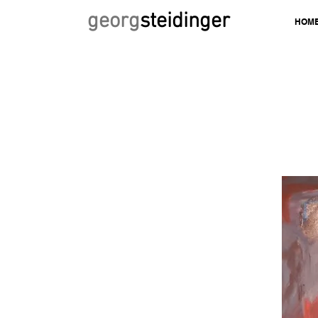
georg
steidinger
HOM