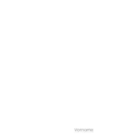
F
e
i
Vorname